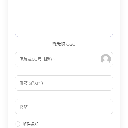
戳我呀 OωO
bilibili~
Tieba
(=・ω・=)
邮件通知