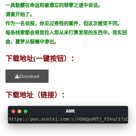
一具骷髅在命运和被遗忘的罪孽之谜中说话。
调查开始了。
作为一名侦探，你见过奇怪的案件，但这次感觉不同。
每条线索都会将您拉入您从未打算发现的东西中。现实扭
曲，噩梦从裂缝中渗出。
下载地址(一键按钮）：
Download
下载地址（链接）：
https:
//
pan.xunlei.com
/s/
VObQyoR5j_FSVu217sDl6