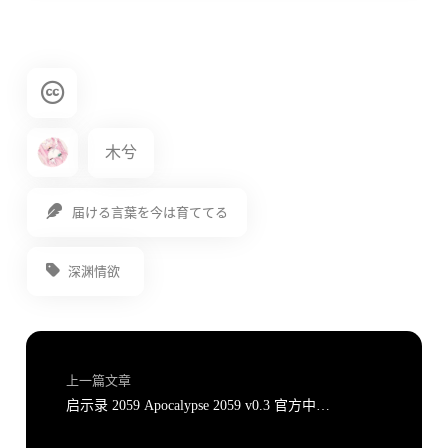
木兮
届ける言葉を今は育ててる
深渊情欲
上一篇文章
启示录 2059 Apocalypse 2059 v0.3 官方中文版 PC+安卓