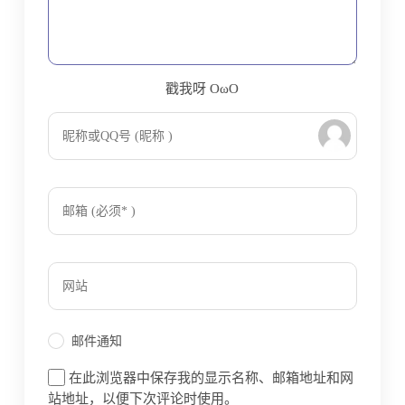
戳我呀 OωO
bilibili~
Tieba
(=・ω・=)
邮件通知
在此浏览器中保存我的显示名称、邮箱地址和网
站地址，以便下次评论时使用。