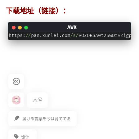
下载地址（链接）：
https:
//
pan.xunlei.com
/s/
VOZORSA0t25wDrVZigp9q
木兮
届ける言葉を今は育ててる
诡计