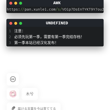
https:
//
pan.xunlei.com
/s/
VOip7DsEnTYKT9Y7ou2gD
注意：
必须先玩第一季，需要有第一季完结存档！
第一季本站已经汉化发布！
木兮
届ける言葉を今は育ててる