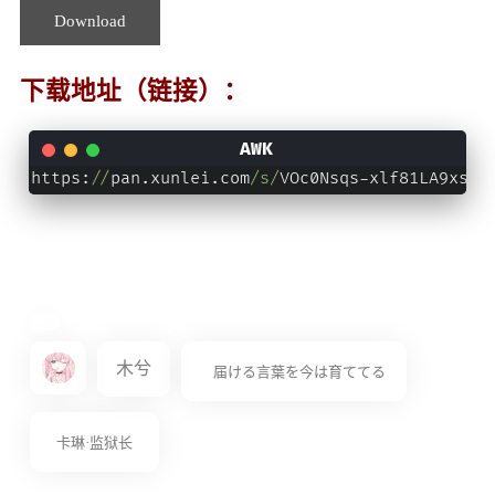
Download
下载地址（链接）：
https:
//
pan.xunlei.com
/s/
VOc0Nsqs-xlf81LA9xsIY
木兮
届ける言葉を今は育ててる
卡琳·监狱长