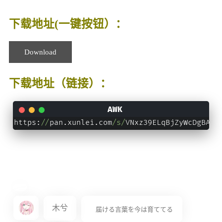
下载地址(一键按钮）：
Download
下载地址（链接）：
https:
//
pan.xunlei.com
/s/
VNxz39ELqBjZyWcDgBARU
木兮
届ける言葉を今は育ててる