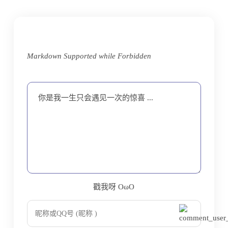
Markdown Supported while
Forbidden
你是我一生只会遇见一次的惊喜 ...
戳我呀 OωO
bilibili~
Tieba
(=・ω・=)