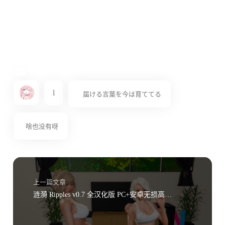
l
届ける言葉を今は育ててる
啥也没有呀
上一篇文章
涟漪 Ripples v0.7 全汉化版 PC+安卓无损高清版+全画廊