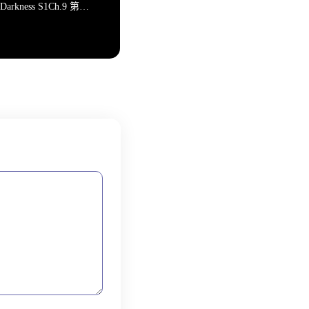
黑暗伴侣 Companion of Darkness S1Ch.9 第一季完结汉化版 PC+安卓高清版