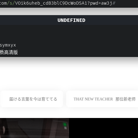
com
/s/
VOik6uheb_cdB3blC9DcWoDSA1?pwd=aw3j
#
ymxyx
质高清版
届ける言葉を今は育ててる
THAT NEW TEACHER
那位新老师