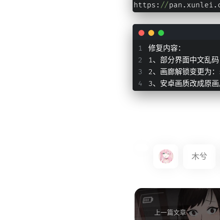
https:
//
pan.xunlei.
修复内容：
1、部分界面中文乱码
2、画廊解锁变更为：s
3、安卓画质改成原画
木兮
上一篇文章