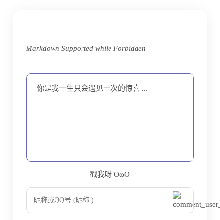
Markdown Supported while
Forbidden
你是我一生只会遇见一次的惊喜 ...
戳我呀 OωO
bilibili~
Tieba
(=・ω・=)