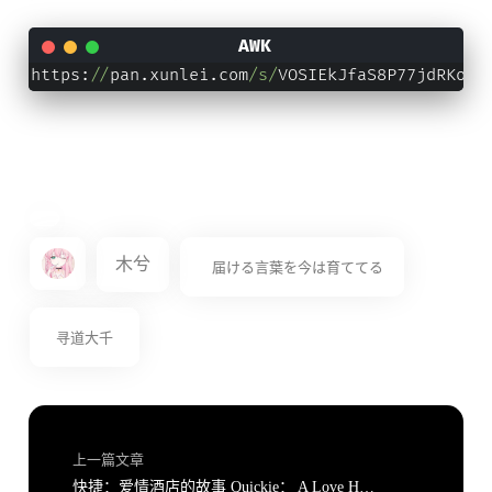
https:
//
pan.xunlei.com
/s/
VOSIEkJfaS8P77jdRKoJN
木兮
届ける言葉を今は育ててる
寻道大千
上一篇文章
快捷：爱情酒店的故事 Quickie： A Love Hotel Story v1.0 官方中文完结版